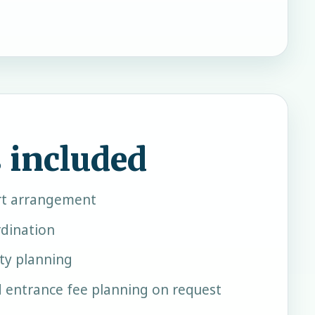
 included
rt arrangement
rdination
ity planning
d entrance fee planning on request