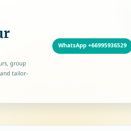
ur
WhatsApp
+66995936529
urs, group
and tailor-