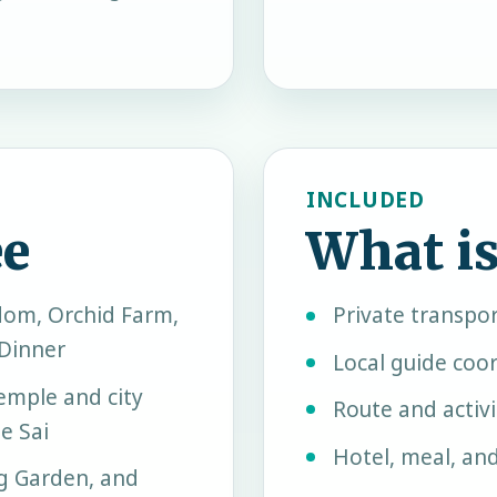
INCLUDED
ee
What is
dom, Orchid Farm,
Private transpo
Dinner
Local guide coo
emple and city
Route and activ
e Sai
Hotel, meal, an
g Garden, and