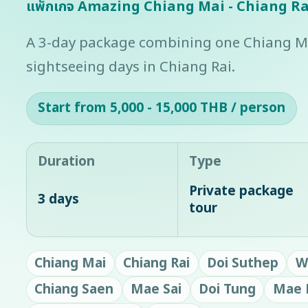
แพ็กเกจ Amazing Chiang Mai - Chiang Rai
A 3-day package combining one Chiang Ma
sightseeing days in Chiang Rai.
Start from 5,000 - 15,000 THB / person
Duration
Type
Private package
3 days
tour
Chiang Mai
Chiang Rai
Doi Suthep
W
Chiang Saen
Mae Sai
Doi Tung
Mae 